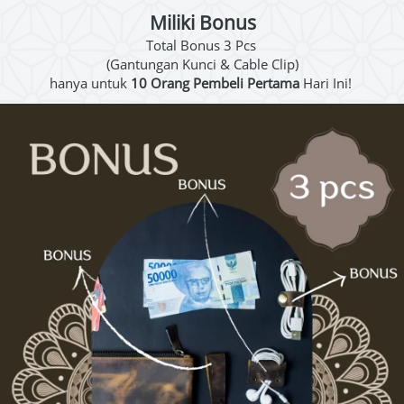
Miliki 
Bonus
Total Bonus 3 Pcs 
(Gantungan Kunci & Cable Clip)
hanya untuk 
10 Orang Pembeli Pertama 
Hari Ini! 