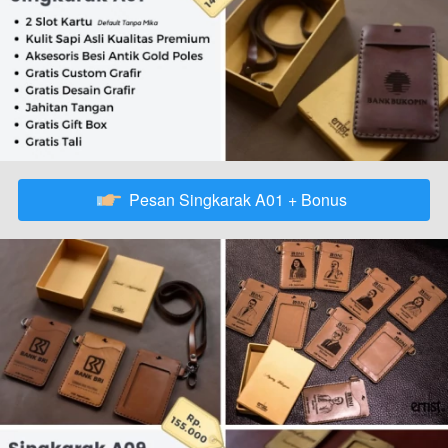
Pesan Singkarak A01 + Bonus
`