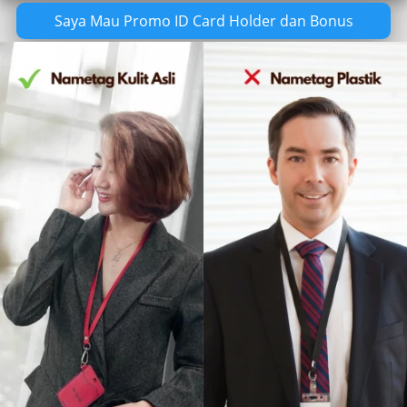
Saya Mau Promo ID Card Holder dan Bonus
`