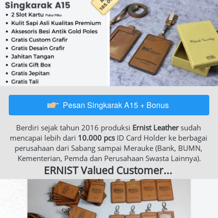
Pesan Singkarak A15 + Bonus
`
Berdiri sejak tahun 2016 produksi 
Ernist Leather 
sudah 
mencapai lebih dari 
10.000 pcs
 ID Card Holder ke berbagai 
perusahaan dari Sabang sampai Merauke (Bank, BUMN, 
Kementerian, Pemda dan Perusahaan Swasta Lainnya).
ERNIST Valued Customer...