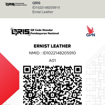
QRIS
ID1022148205910
Ernist Leather