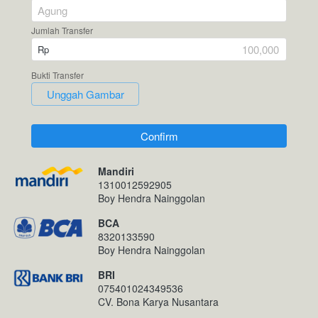
Jumlah Transfer
Rp
Bukti Transfer
`
Unggah Gambar
`
Confirm
Mandiri
1310012592905
Boy Hendra Nainggolan
BCA
8320133590
Boy Hendra Nainggolan
BRI
075401024349536
CV. Bona Karya Nusantara